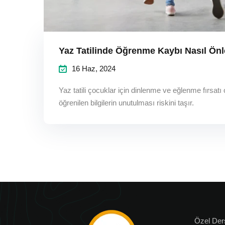
Yaz Tatilinde Öğrenme Kaybı Nasıl Önl
16 Haz, 2024
Yaz tatili çocuklar için dinlenme ve eğlenme fırsat
öğrenilen bilgilerin unutulması riskini taşır.
Özel Der