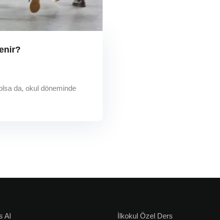
enir?
ı olsa da, okul döneminde
s Al
İlkokul Özel Ders