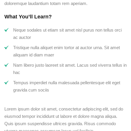
doloremque laudantium totam rem aperiam.
What You’ll Learn?
Neque sodales ut etiam sit amet nisl purus non tellus orci
ac auctor
Tristique nulla aliquet enim tortor at auctor urna. Sit amet
aliquam id diam maer
Nam libero justo laoreet sit amet. Lacus sed viverra tellus in
hac
Tempus imperdiet nulla malesuada pellentesque elit eget
gravida cum sociis
Lorem ipsum dolor sit amet, consectetur adipiscing elit, sed do
eiusmod tempor incididunt ut labore et dolore magna aliqua.
Quis ipsum suspendisse ultrices gravida. Risus commodo
viverra maecenas accumsan lacus vel facilisis.