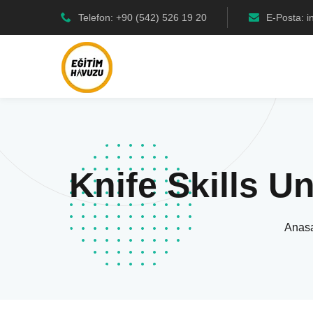
Telefon: +90 (542) 526 19 20
E-Posta: 
Knife Skills U
Anas