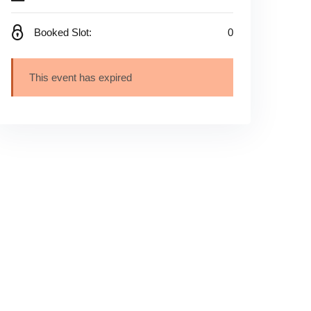
Booked Slot:
0
This event has expired